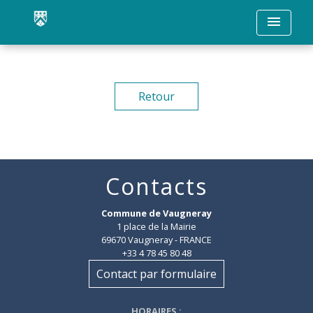
menu
Retour
Contacts
Commune de Vaugneray
1 place de la Mairie
69670 Vaugneray - FRANCE
+33 4 78 45 80 48
Contact par formulaire
HORAIRES
: