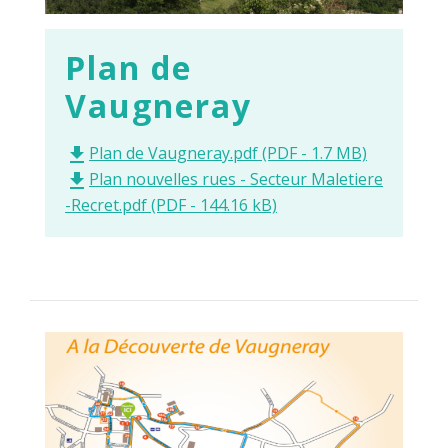
Plan de
Vaugneray
Plan de Vaugneray.pdf (PDF - 1.7 MB)
file_download
Plan nouvelles rues - Secteur Maletiere
file_download
-Recret.pdf (PDF - 144.16 kB)