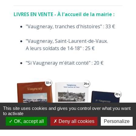
LIVRES EN VENTE - À l'accueil de la mairie :
"Vaugneray, tranches d'histoires" : 33 €
"Vaugneray, Saint-Laurent-de-Vaux.
A leurs soldats de 14-18" : 25 €
"Si Vaugneray m'était conté" : 20 €
This site uses cookies and gives you control over what you want
to activate
OK, accept all
Deny all cookies
Personalize