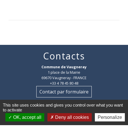
Contacts
Commune de Vaugneray
1 place de la Mairie
69670 Vaugneray - FRANCE
+33 4 78 45 80 48
Contact par formulaire
This site uses cookies and gives you control over what you want
HORAIRES
:
to activate
Du lundi au vendredi : 8h30-12h et 14h-18h
OK, accept all
Deny all cookies
Personalize
Le samedi : 8h30-12h