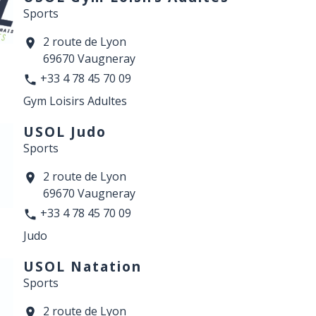
Sports
2 route de Lyon
location_on
69670 Vaugneray
+33 4 78 45 70 09
phone
Gym Loisirs Adultes
USOL Judo
Sports
2 route de Lyon
location_on
69670 Vaugneray
+33 4 78 45 70 09
phone
Judo
USOL Natation
Sports
2 route de Lyon
location_on