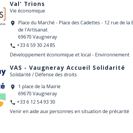
Val' Trions
Vie économique
Place du Marché - Place des Cadettes - 12 rue de la 
location_on
de l'Artisanat
69670 Vaugneray
+33 6 59 30 24 85
phone
Développement économique et local - Environnement
VAS - Vaugneray Accueil Solidarité
Solidarité / Défense des droits
1 place de la Mairie
location_on
69670 Vaugneray
+33 6 12 54 93 30
phone
Venir en aide aux personnes en situation de précarité