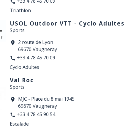
+33 4 78 45 70 09
phone
Triathlon
USOL Outdoor VTT - Cyclo Adultes
Sports
2 route de Lyon
location_on
69670 Vaugneray
+33 4 78 45 70 09
phone
Cyclo Adultes
Val Roc
Sports
MJC - Place du 8 mai 1945
location_on
69670 Vaugneray
+33 4 78 45 90 54
phone
Escalade