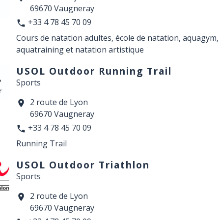
69670 Vaugneray
+33 4 78 45 70 09
phone
Cours de natation adultes, école de natation, aquagym
aquatraining et natation artistique
USOL Outdoor Running Trail
Sports
2 route de Lyon
location_on
69670 Vaugneray
+33 4 78 45 70 09
phone
Running Trail
USOL Outdoor Triathlon
Sports
2 route de Lyon
location_on
69670 Vaugneray