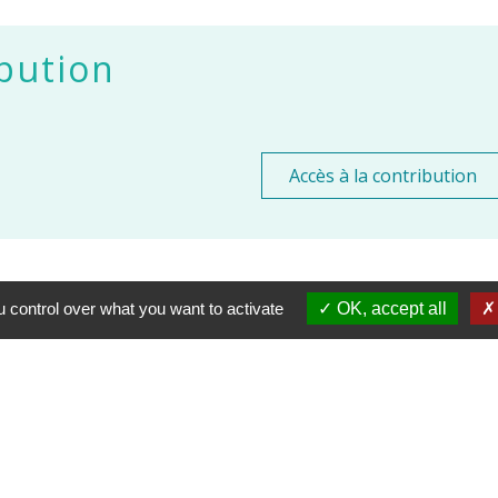
bution
Accès à la contribution
 control over what you want to activate
OK, accept all
Contacts
Commune de Vaugneray
1 place de la Mairie
69670 Vaugneray - FRANCE
+33 4 78 45 80 48