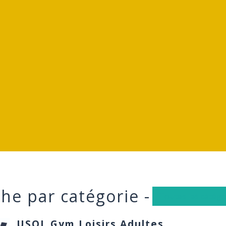
he par catégorie -
Toutes les catégo
USOL Gym Loisirs Adultes