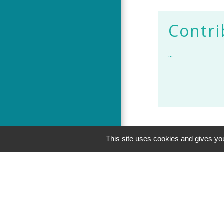
Contri
...
This site uses cookies and gives you