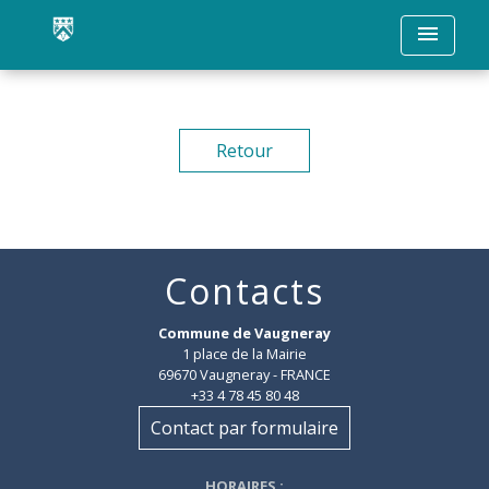
menu
Retour
Contacts
Commune de Vaugneray
1 place de la Mairie
69670 Vaugneray - FRANCE
+33 4 78 45 80 48
Contact par formulaire
HORAIRES
: