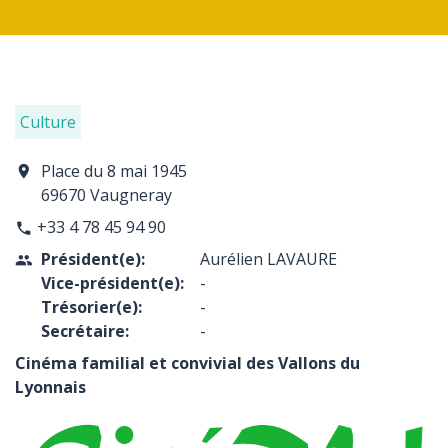
Culture
Place du 8 mai 1945
location_on
69670 Vaugneray
+33 4 78 45 94 90
phone
Président(e):
Aurélien LAVAURE
people
Vice-président(e):
-
Trésorier(e):
-
Secrétaire:
-
Cinéma familial et convivial des Vallons du
Lyonnais