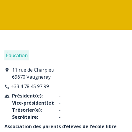
Éducation
11 rue de Charpieu
location_on
69670 Vaugneray
+33 4 78 45 97 99
phone
Président(e):
-
people
Vice-président(e):
-
Trésorier(e):
-
Secrétaire:
-
Association des parents d’élèves de l’école libre