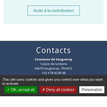
Accès à la contribution
Contacts
Commune de Vaugneray
1 place de la Mairie
69670 Vaugneray - FRANCE
+33 4 78 45 80 48
Contact par formulaire
This site uses cookies and gives you control over what you want
to activate
OK, accept all
Deny all cookies
Personalize
HORAIRES
:
Du lundi au vendredi : 8h30-12h et 14h-18h
Le samedi : 8h30-12h