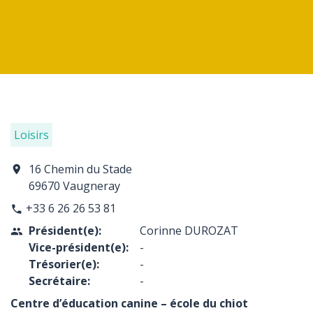
Loisirs
16 Chemin du Stade
location_on
69670 Vaugneray
+33 6 26 26 53 81
phone
Président(e):
Corinne DUROZAT
people
Vice-président(e):
-
Trésorier(e):
-
Secrétaire:
-
Centre d’éducation canine – école du chiot