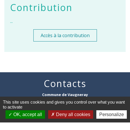
Contribution
...
Accès à la contribution
Contacts
Commune de Vaugneray
1 place de la Mairie
This site uses cookies and gives you control over what you want
69670 Vaugneray - FRANCE
to activate
+33 4 78 45 80 48
OK, accept all
Deny all cookies
Personalize
Contact par formulaire