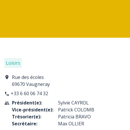
Loisirs
Rue des écoles
location_on
69670 Vaugneray
+33 6 60 06 74 32
phone
Président(e):
Sylvie CAYROL
people
Vice-président(e):
Patrick COLOMB
Trésorier(e):
Patricia BRAVO
Secrétaire:
Max OLLIER