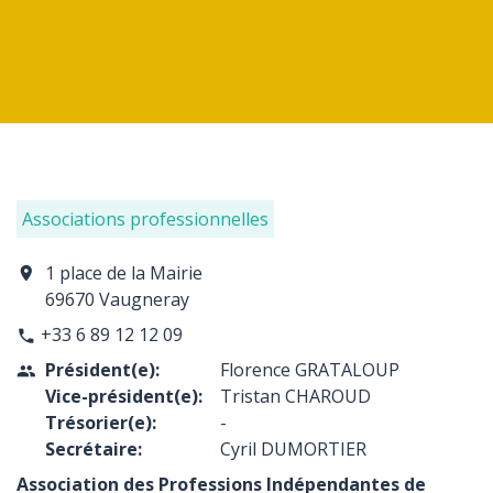
Associations professionnelles
1 place de la Mairie
location_on
69670 Vaugneray
+33 6 89 12 12 09
phone
Président(e):
Florence GRATALOUP
people
Vice-président(e):
Tristan CHAROUD
Trésorier(e):
-
Secrétaire:
Cyril DUMORTIER
Association des Professions Indépendantes de