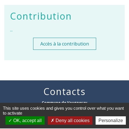
Contribution
...
Accès à la contribution
Contacts
Commune de Vaugneray
1 place de la Mairie
This site uses cookies and gives you control over what you want
to activate
69670 Vaugneray - FRANCE
+33 4 78 45 80 48
OK, accept all
Deny all cookies
Personalize
Contact par formulaire