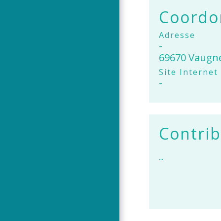
Coordon
Adresse
-
69670 Vaugn
Site Internet
-
Contrib
...