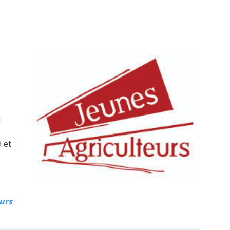
c
 et
urs