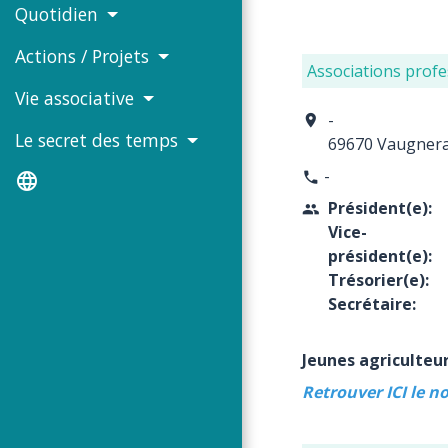
Quotidien
Actions / Projets
Associations profe
Vie associative
-
location_on
Le secret des temps
69670 Vaugner
-
phone
language
Président(e):
people
Vice-
président(e):
Trésorier(e):
Secrétaire:
Jeunes agriculteu
Retrouver ICI le n