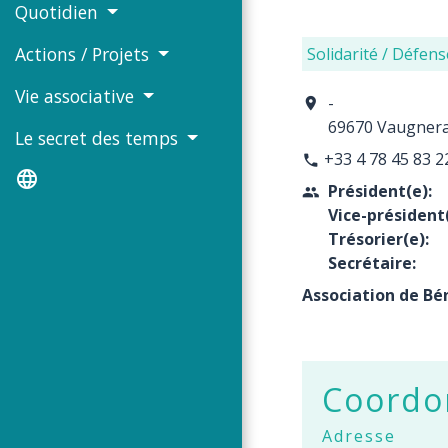
Quotidien
Actions / Projets
Solidarité / Défens
Vie associative
-
location_on
69670 Vaugner
Le secret des temps
+33 4 78 45 83 2
phone
language
Président(e):
people
Vice-président(
Trésorier(e):
Secrétaire:
Association de Bé
Coordon
Adresse