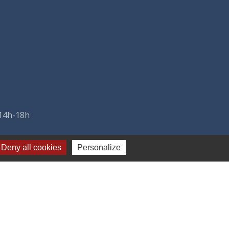
 14h-18h
Deny all cookies
Personalize
-
Plan du site
-
Gestion des cookies
es Communes