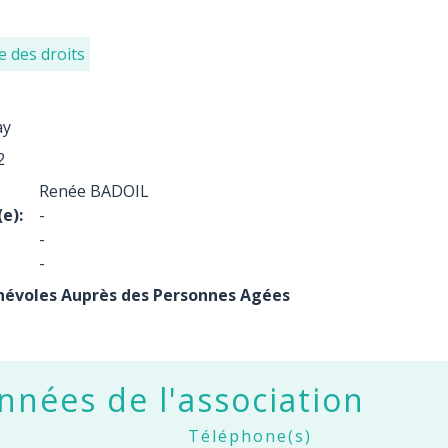
e des droits
ay
2
Renée BADOIL
e):
-
-
-
névoles Auprès des Personnes Agées
nées de l'association
Téléphone(s)