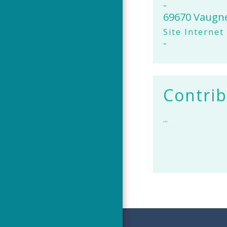
-
69670 Vaugn
Site Internet
-
Contrib
...