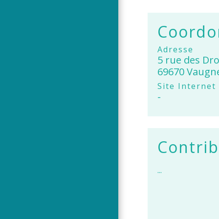
Coordon
Adresse
5 rue des Dr
69670 Vaugn
Site Internet
-
Contrib
...