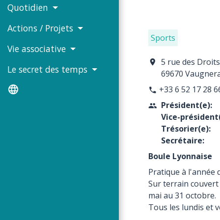
Quotidien
Actions / Projets
Sports
Vie associative
5 rue des Droit
location_on
Le secret des temps
69670 Vaugner
language
+33 6 52 17 28 6
phone
Président(e):
people
Vice-président(
Trésorier(e):
Secrétaire:
Boule Lyonnaise
Pratique à l'année d
Sur terrain couvert
mai au 31 octobre.
Tous les lundis et 