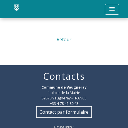
menu
Retour
Contacts
Commune de Vaugneray
1 place de la Mairie
69670 Vaugneray - FRANCE
+33 4 78 45 80 48
Contact par formulaire
HORAIRES
: