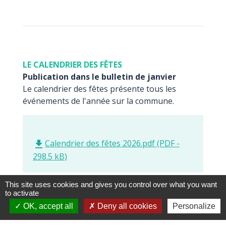
LE CALENDRIER DES FÊTES
Publication dans le bulletin de janvier
Le calendrier des fêtes présente tous les
événements de l'année sur la commune.
Calendrier des fêtes 2026.pdf (PDF -
file_download
298.5 kB)
This site uses cookies and gives you control over what you want
to activate
OK, accept all
Deny all cookies
Personalize
Publications