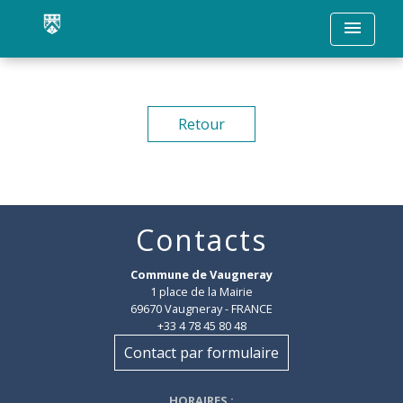
menu
Retour
Contacts
Commune de Vaugneray
1 place de la Mairie
69670 Vaugneray - FRANCE
+33 4 78 45 80 48
Contact par formulaire
HORAIRES
: