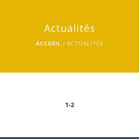
menu
Actualités
ACCUEIL
/
ACTUALITÉS
1
-2