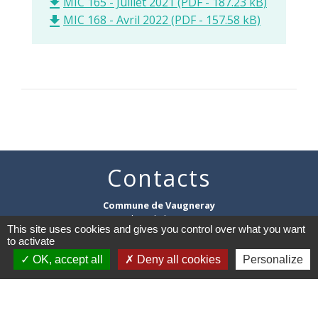
MIC 165 - Juillet 2021 (PDF - 187.23 kB)
file_download
MIC 168 - Avril 2022 (PDF - 157.58 kB)
file_download
Contacts
Commune de Vaugneray
1 place de la Mairie
This site uses cookies and gives you control over what you want
69670 Vaugneray - FRANCE
to activate
+33 4 78 45 80 48
OK, accept all
Deny all cookies
Personalize
Contact par formulaire
HORAIRES
: