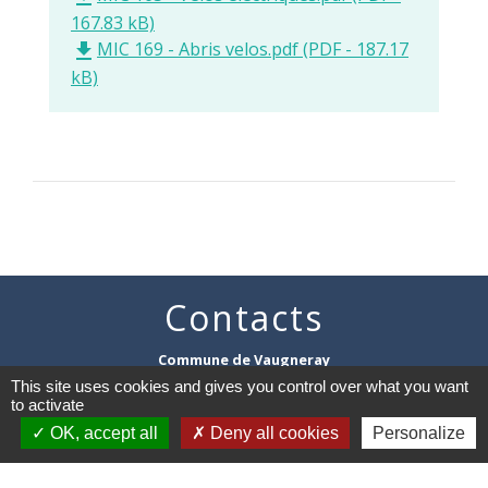
167.83 kB)
MIC 169 - Abris velos.pdf (PDF - 187.17
file_download
kB)
Contacts
Commune de Vaugneray
1 place de la Mairie
This site uses cookies and gives you control over what you want
69670 Vaugneray - FRANCE
to activate
+33 4 78 45 80 48
OK, accept all
Deny all cookies
Personalize
Contact par formulaire