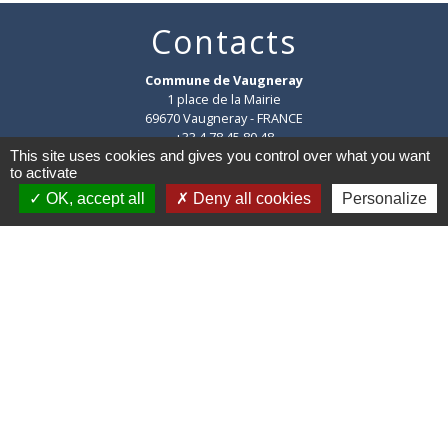
Contacts
Commune de Vaugneray
1 place de la Mairie
69670 Vaugneray - FRANCE
+33 4 78 45 80 48
This site uses cookies and gives you control over what you want
Contact par formulaire
to activate
OK, accept all
Deny all cookies
Personalize
HORAIRES
:
Du lundi au vendredi : 8h30-12h et 14h-18h
Le samedi : 8h30-12h
Mentions légales
-
Politique de confidentialité
-
Accessibilité
-
Plan du site
-
Gestion des cookies