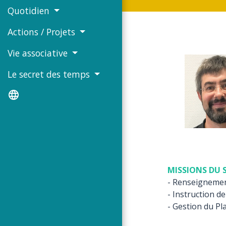
Quotidien
Actions / Projets
Vie associative
Le secret des temps
language
MISSIONS DU 
- Renseignement
- Instruction d
- Gestion du P