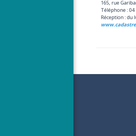
165, rue Gariba
Téléphone : 04 
Réception : du 
www.cadastre.