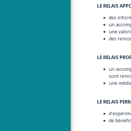
LE RELAIS APP
des inform
un accomp
une valor
des renco
LE RELAIS PRO
un accomp
sont renc
une médiat
LE RELAIS PER
d'expérime
de bénéfic