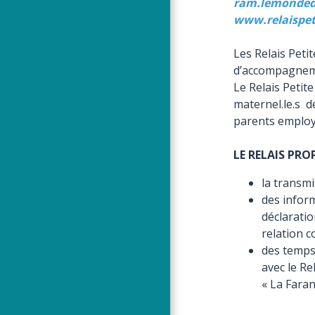
ram.lemonded
www.relaispet
Les Relais Peti
d’accompagnemen
Le Relais Petit
maternel.le.s 
parents employ
LE RELAIS PRO
la transmi
des inform
déclarati
relation c
des temps 
avec le Rel
« La Faran