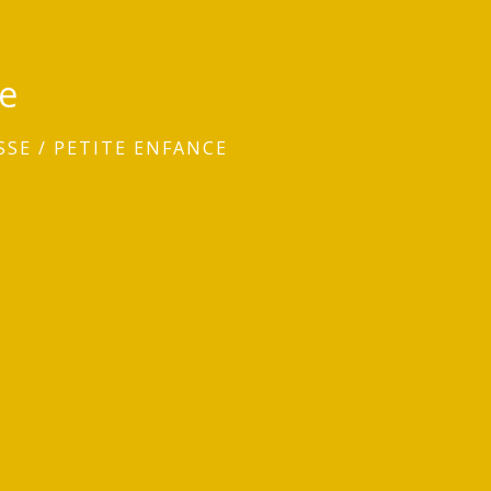
ce
SSE
/
PETITE ENFANCE