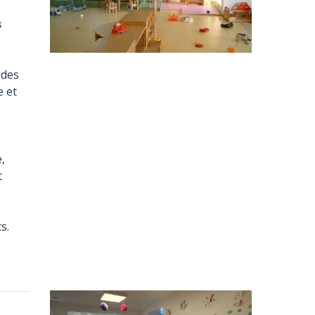
s
 des
e et
,
t
s.