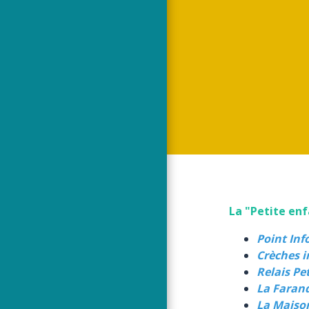
La "Petite enf
Point Inf
Crèches 
Relais Pe
La Farand
La Maiso