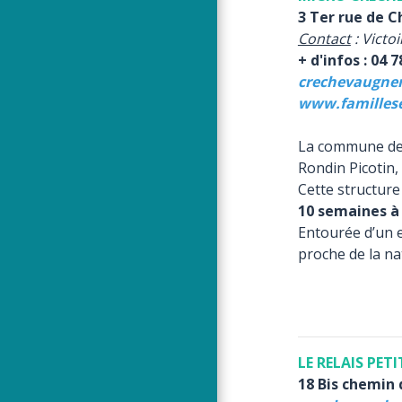
3 Ter rue de 
Contact
: Vict
+ d'infos : 04 7
crechevaugne
www.familles
La commune de 
Rondin Picotin,
Cette structure
10 semaines à 
Entourée d’un e
proche de la na
LE RELAIS PET
18 Bis chemin d