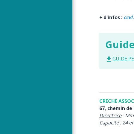
+ d'infos :
ccvl.
Guide
GUIDE PE
file_download
CRECHE ASSOC
67, chemin de l
Directrice
: Mm
Capacité
: 24 e