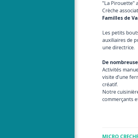
"La Pirouette" 
Crèche associa
Familles de V
Les petits bout
auxiliaires de 
une directrice.
De nombreuses
Activités manuel
visite d’une fe
créatif.
Notre cuisinièr
commerçants et 
MICRO CRECHE