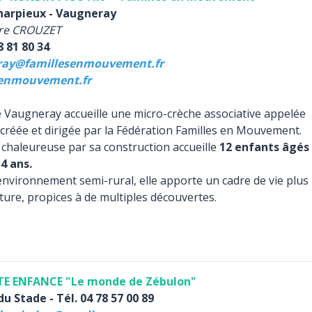
Charpieux - Vaugneray
oire CROUZET
8 81 80 34
ray@famillesenmouvement.fr
enmouvement.fr
Vaugneray accueille une micro-crèche associative appelée
 créée et dirigée par la Fédération Familles en Mouvement.
 chaleureuse par sa construction accueille
12 enfants âgés
4 ans.
nvironnement semi-rural, elle apporte un cadre de vie plus
ture, propices à de multiples découvertes.
ITE ENFANCE "Le monde de Zébulon"
u Stade - Tél. 04 78 57 00 89