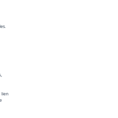
es.
s,
 lien
le