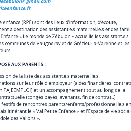
ezebulon@gmail.com
iteenfance.fr
te enfance (RPE) sont des lieux d’information, d’écoute,
t à destination des assistant.e.s maternel.le.s et des famill
e Enfance « Le monde de Zébulon » accueille les assistant.e.s
des communes de Vaugneray et de Grézieu-la-Varenne et les
eurs.
POSE AUX PARENTS :
ssion de la liste des assistant.e.s maternel.le.s
ations sur leur rôle d'employeur (aides financières, contrat
on PAJEEMPLOI) et un accompagnement tout au long de la
ontractuelle (congés payés, avenants, fin de contrat...)
festifs de rencontres parents/enfants/professionnel.le.s en
ais itinérant le « Val Petite Enfance » et l’Espace de vie socia
dole des Vallons ».