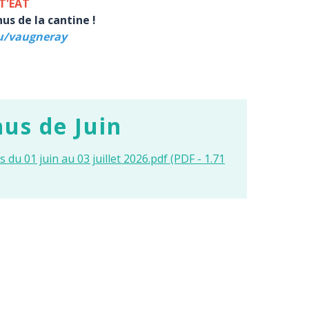
T'EAT
us de la cantine !
eu/vaugneray
us de Juin
du 01 juin au 03 juillet 2026.pdf (PDF - 1.71