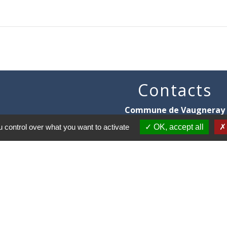
Contacts
Commune de Vaugneray
1 place de la Mairie
 control over what you want to activate
OK, accept all
69670 Vaugneray - FRANCE
+33 4 78 45 80 48
Contact par formulaire
HORAIRES
:
Du lundi au vendredi : 8h30-12h et
Le samedi : 8h30-12h