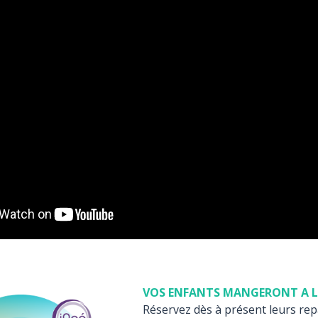
VOS ENFANTS MANGERONT A L
Réservez dès à présent leurs repa