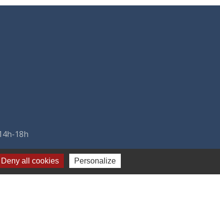
 14h-18h
Deny all cookies
Personalize
-
Plan du site
-
Gestion des cookies