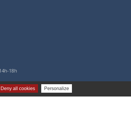
 14h-18h
Deny all cookies
Personalize
-
Plan du site
-
Gestion des cookies