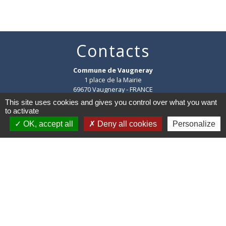
Contacts
Commune de Vaugneray
1 place de la Mairie
69670 Vaugneray - FRANCE
+33 4 78 45 80 48
This site uses cookies and gives you control over what you want
to activate
Contact par formulaire
OK, accept all
Deny all cookies
Personalize
HORAIRES
:
Du lundi au vendredi : 8h30-12h et 14h-18h
Le samedi : 8h30-12h
Mentions légales
-
Politique de confidentialité
-