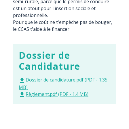
semi-rurale, parce que le permis de conduire
est un atout pour l'insertion sociale et
professionnelle.
Pour que le coût ne t'empêche pas de bouger,
le CCAS t'aide à le financer
Dossier de
Candidature
Dossier de candidature.pdf (PDF - 1.35
file_download
MB)
Règlement.pdf (PDF - 1.4 MB)
file_download