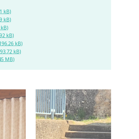
61 kB)
69 kB)
 kB)
.92 kB)
 196.26 kB)
193.72 kB)
.45 MB)