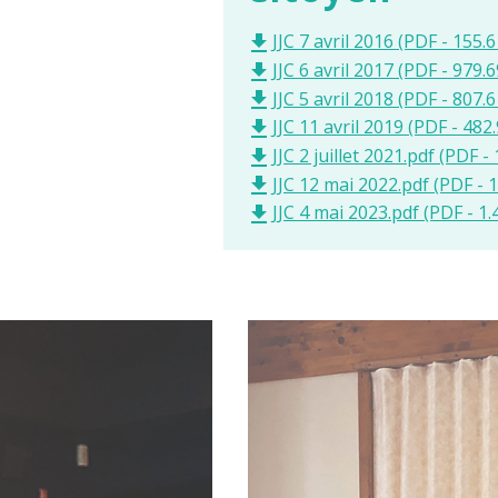
JJC 7 avril 2016 (PDF - 155.
file_download
JJC 6 avril 2017 (PDF - 979.
file_download
JJC 5 avril 2018 (PDF - 807.6
file_download
JJC 11 avril 2019 (PDF - 482
file_download
JJC 2 juillet 2021.pdf (PDF -
file_download
JJC 12 mai 2022.pdf (PDF - 
file_download
JJC 4 mai 2023.pdf (PDF - 1
file_download