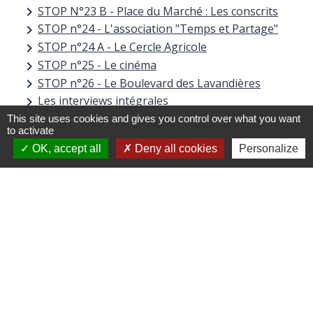
STOP N°23 B - Place du Marché : Les conscrits
keyboard_arrow_right
STOP n°24 - L'association "Temps et Partage"
keyboard_arrow_right
STOP n°24 A - Le Cercle Agricole
keyboard_arrow_right
STOP n°25 - Le cinéma
keyboard_arrow_right
STOP n°26 - Le Boulevard des Lavandières
keyboard_arrow_right
Les interviews intégrales
keyboard_arrow_right
Interview de Pierre Bonnet
keyboard_arrow_right
This site uses cookies and gives you control over what you want
to activate
Interview d'Albert Vialatoux
keyboard_arrow_right
OK, accept all
Deny all cookies
Personalize
Interview de Guy Badoil
keyboard_arrow_right
Interview de Sœur Pascale
keyboard_arrow_right
Vaugneray 1970 - Jacques Faveeuw
keyboard_arrow_right
Contacts
Commune de Vaugneray