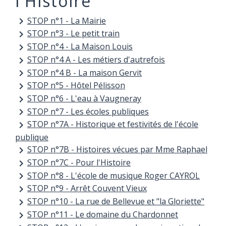
l'Histoire
STOP n°1 - La Mairie
keyboard_arrow_right
STOP n°3 - Le petit train
keyboard_arrow_right
STOP n°4 - La Maison Louis
keyboard_arrow_right
STOP n°4 A - Les métiers d'autrefois
keyboard_arrow_right
STOP n°4 B - La maison Gervit
keyboard_arrow_right
STOP n°5 - Hôtel Pélisson
keyboard_arrow_right
STOP n°6 - L'eau à Vaugneray
keyboard_arrow_right
STOP n°7 - Les écoles publiques
keyboard_arrow_right
STOP n°7A - Historique et festivités de l'école
keyboard_arrow_right
publique
STOP n°7B - Histoires vécues par Mme Raphael
keyboard_arrow_right
STOP n°7C - Pour l'Histoire
keyboard_arrow_right
STOP n°8 - L'école de musique Roger CAYROL
keyboard_arrow_right
STOP n°9 - Arrêt Couvent Vieux
keyboard_arrow_right
STOP n°10 - La rue de Bellevue et "la Gloriette"
keyboard_arrow_right
STOP n°11 - Le domaine du Chardonnet
keyboard_arrow_right