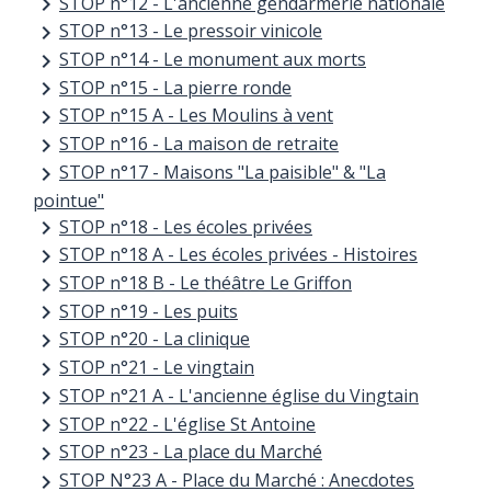
STOP n°12 - L'ancienne gendarmerie nationale
keyboard_arrow_right
STOP n°13 - Le pressoir vinicole
keyboard_arrow_right
STOP n°14 - Le monument aux morts
keyboard_arrow_right
STOP n°15 - La pierre ronde
keyboard_arrow_right
STOP n°15 A - Les Moulins à vent
keyboard_arrow_right
STOP n°16 - La maison de retraite
keyboard_arrow_right
STOP n°17 - Maisons "La paisible" & "La
keyboard_arrow_right
pointue"
STOP n°18 - Les écoles privées
keyboard_arrow_right
STOP n°18 A - Les écoles privées - Histoires
keyboard_arrow_right
STOP n°18 B - Le théâtre Le Griffon
keyboard_arrow_right
STOP n°19 - Les puits
keyboard_arrow_right
STOP n°20 - La clinique
keyboard_arrow_right
STOP n°21 - Le vingtain
keyboard_arrow_right
STOP n°21 A - L'ancienne église du Vingtain
keyboard_arrow_right
STOP n°22 - L'église St Antoine
keyboard_arrow_right
STOP n°23 - La place du Marché
keyboard_arrow_right
STOP N°23 A - Place du Marché : Anecdotes
keyboard_arrow_right