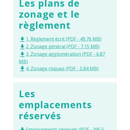
Les plans de
zonage et le
règlement
1. Règlement écrit (PDF - 49.76 MB)
file_download
2. Zonage général (PDF - 7.15 MB)
file_download
3. Zonage agglomération (PDF - 6.87
file_download
MB)
4. Zonage risques (PDF - 5.84 MB)
file_download
Les
emplacements
réservés
Emplacements réservés (PDF - 395.5