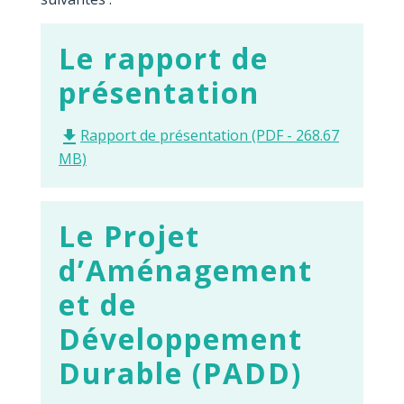
Le rapport de
présentation
Rapport de présentation (PDF - 268.67
file_download
MB)
Le Projet
d’Aménagement
et de
Développement
Durable (PADD)