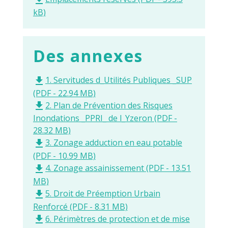
file_download
kB)
Des annexes
1. Servitudes d_Utilités Publiques _SUP
file_download
(PDF - 22.94 MB)
2. Plan de Prévention des Risques
file_download
Inondations _PPRI_ de l_Yzeron (PDF -
28.32 MB)
3. Zonage adduction en eau potable
file_download
(PDF - 10.99 MB)
4. Zonage assainissement (PDF - 13.51
file_download
MB)
5. Droit de Préemption Urbain
file_download
Renforcé (PDF - 8.31 MB)
6. Périmètres de protection et de mise
file_download