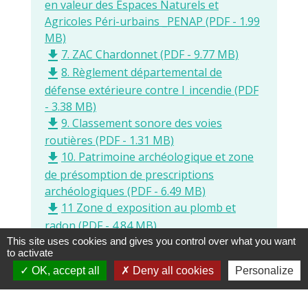
en valeur des Espaces Naturels et
Agricoles Péri-urbains _PENAP (PDF - 1.99
MB)
7. ZAC Chardonnet (PDF - 9.77 MB)
file_download
8. Règlement départemental de
file_download
défense extérieure contre l_incendie (PDF
- 3.38 MB)
9. Classement sonore des voies
file_download
routières (PDF - 1.31 MB)
10. Patrimoine archéologique et zone
file_download
de présomption de prescriptions
archéologiques (PDF - 6.49 MB)
11 Zone d_exposition au plomb et
file_download
radon (PDF - 4.84 MB)
12. Arrêté préfectoral sur la
file_download
This site uses cookies and gives you control over what you want
to activate
réglementation des boisements (PDF -
OK, accept all
Deny all cookies
Personalize
372.22 kB)