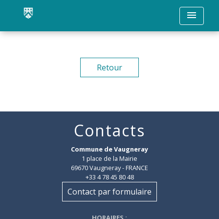
menu
Retour
Contacts
Commune de Vaugneray
1 place de la Mairie
69670 Vaugneray - FRANCE
+33 4 78 45 80 48
Contact par formulaire
HORAIRES
: